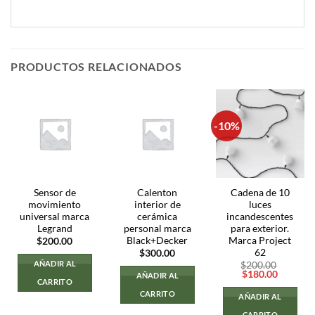
PRODUCTOS RELACIONADOS
-10%
Sensor de
Calenton
Cadena de 10
movimiento
interior de
luces
universal marca
cerámica
incandescentes
Legrand
personal marca
para exterior.
Black+Decker
Marca Project
$
200.00
62
$
300.00
AÑADIR AL
$
200.00
El
El
$
180.00
AÑADIR AL
CARRITO
precio
precio
original
actual
CARRITO
AÑADIR AL
era:
es:
$200.00.
$180.00
CARRITO