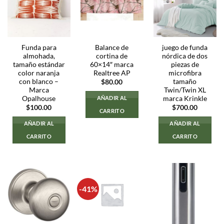
Funda para
Balance de
juego de funda
almohada,
cortina de
nórdica de dos
tamaño estándar
60×14″ marca
piezas de
color naranja
Realtree AP
microfibra
con blanco –
tamaño
$
80.00
Marca
Twin/Twin XL
Opalhouse
marca Krinkle
AÑADIR AL
$
100.00
$
700.00
CARRITO
AÑADIR AL
AÑADIR AL
CARRITO
CARRITO
-41%