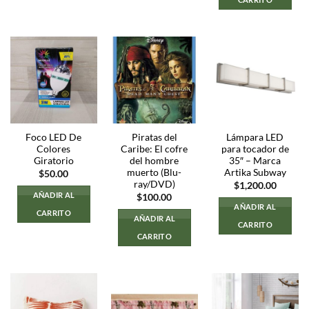
Foco LED De
Piratas del
Lámpara LED
Colores
Caribe: El cofre
para tocador de
Giratorio
del hombre
35″ – Marca
muerto (Blu-
Artika Subway
$
50.00
ray/DVD)
$
1,200.00
AÑADIR AL
$
100.00
AÑADIR AL
CARRITO
AÑADIR AL
CARRITO
CARRITO