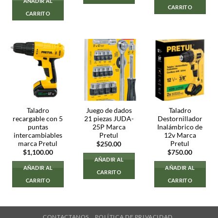
AÑADIR AL
era:
es:
CARRITO
$500.00.
$250.00.
CARRITO
Taladro
Juego de dados
Taladro
recargable con 5
21 piezas JUDA-
Destornillador
puntas
25P Marca
Inalámbrico de
intercambiables
Pretul
12v Marca
marca Pretul
Pretul
$
250.00
$
1,100.00
$
750.00
AÑADIR AL
AÑADIR AL
AÑADIR AL
CARRITO
CARRITO
CARRITO
CONTACTANOS
POLÍTICA DE PRIVACIDAD