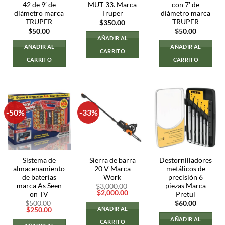
42 de 9′ de
MUT-33. Marca
con 7′ de
diámetro marca
Truper
diámetro marca
TRUPER
TRUPER
$
350.00
$
50.00
$
50.00
AÑADIR AL
AÑADIR AL
AÑADIR AL
CARRITO
CARRITO
CARRITO
-50%
-33%
Sistema de
Sierra de barra
Destornilladores
almacenamiento
20 V Marca
metálicos de
de baterías
Work
precisión 6
marca As Seen
piezas Marca
$
3,000.00
El
El
$
2,000.00
on TV
Pretul
precio
precio
$
500.00
$
60.00
original
actual
AÑADIR AL
El
El
$
250.00
era:
es:
precio
precio
$3,000.00.
$2,000.00.
AÑADIR AL
CARRITO
original
actual