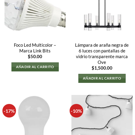
Foco Led Multicolor –
Lámpara de araña negra de
Marca Link Bits
6 luces con pantallas de
vidrio transparente marca
$
50.00
Ove
AÑADIR AL CARRITO
$
1,500.00
AÑADIR AL CARRITO
-17%
-10%