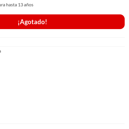
dura hasta 13 años
¡Agotado!
s