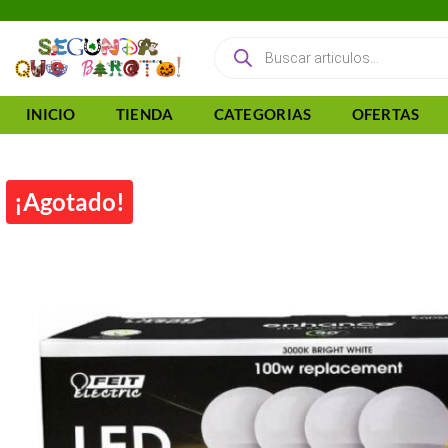
Saltar
al
Búsqueda
de
contenido
productos
INICIO
TIENDA
CATEGORIAS
OFERTAS
¡Agotado!