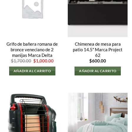
Grifo de bañera romana de
Chimenea de mesa para
bronce veneciano de 2
patio 14.5″ Marca Project
manijas Marca Delta
62
El
El
$
1,700.00
$
1,000.00
$
600.00
precio
precio
original
actual
AÑADIR AL CARRITO
AÑADIR AL CARRITO
era:
es:
$1,700.00.
$1,000.00.