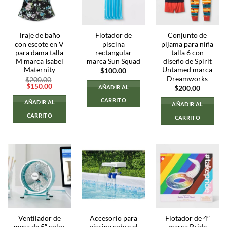
Traje de baño
Flotador de
Conjunto de
con escote en V
piscina
pijama para niña
para dama talla
rectangular
talla 6 con
M marca Isabel
marca Sun Squad
diseño de Spirit
Maternity
Untamed marca
$
100.00
Dreamworks
$
200.00
El
El
$
150.00
AÑADIR AL
$
200.00
precio
precio
original
actual
CARRITO
AÑADIR AL
AÑADIR AL
era:
es:
$200.00.
$150.00.
CARRITO
CARRITO
Ventilador de
Accesorio para
Flotador de 4″
mesa de 5″ color
piscina sobre el
marca Pride