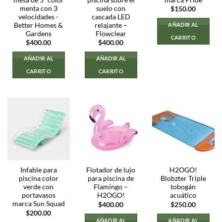
menta con 3
suelo con
$
150.00
velocidades -
cascada LED
Better Homes &
relajante –
AÑADIR AL
Gardens
Flowclear
CARRITO
$
400.00
$
400.00
AÑADIR AL
AÑADIR AL
CARRITO
CARRITO
Infable para
Flotador de lujo
H2OGO!
piscina color
para piscina de
Blobzter Triple
verde con
Flamingo –
tobogán
portavasos
H2OGO!
acuático
marca Sun Squad
$
400.00
$
250.00
$
200.00
AÑADIR AL
AÑADIR AL