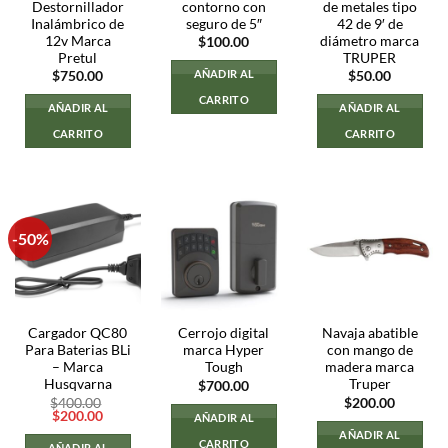
Destornillador
contorno con
de metales tipo
Inalámbrico de
seguro de 5″
42 de 9′ de
12v Marca
diámetro marca
$
100.00
Pretul
TRUPER
AÑADIR AL
$
750.00
$
50.00
CARRITO
AÑADIR AL
AÑADIR AL
CARRITO
CARRITO
-50%
Cargador QC80
Cerrojo digital
Navaja abatible
Para Baterias BLi
marca Hyper
con mango de
– Marca
Tough
madera marca
Husqvarna
Truper
$
700.00
$
400.00
$
200.00
El
El
$
200.00
AÑADIR AL
precio
precio
AÑADIR AL
original
actual
CARRITO
AÑADIR AL