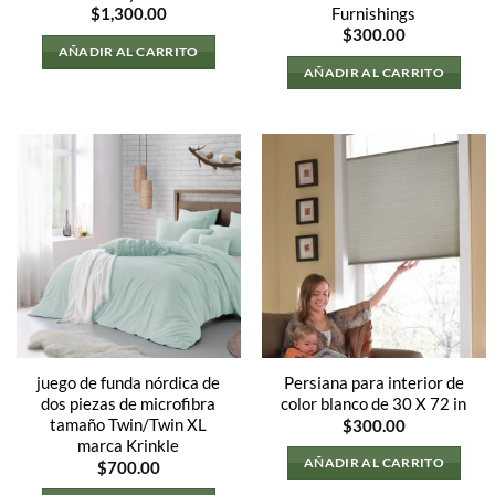
Furnishings
$
1,300.00
$
300.00
AÑADIR AL CARRITO
AÑADIR AL CARRITO
juego de funda nórdica de
Persiana para interior de
dos piezas de microfibra
color blanco de 30 X 72 in
tamaño Twin/Twin XL
$
300.00
marca Krinkle
AÑADIR AL CARRITO
$
700.00