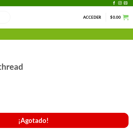
ACCEDER
$
0.00
 thread
¡Agotado!