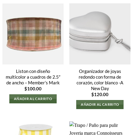
Liston con diseño
Organizador de joyas
multicolor a cuadros de 2.5″
redondo con forma de
de ancho – Member’s Mark
corazón, color blanco -A
New Day
$
100.00
$
120.00
AÑADIR AL CARRITO
AÑADIR AL CARRITO