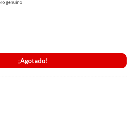
ero genuino
¡Agotado!