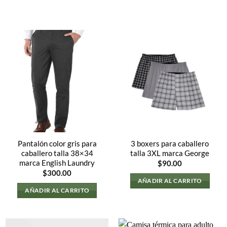
Pantalón color gris para
3 boxers para caballero
caballero talla 38×34
talla 3XL marca George
marca English Laundry
$
90.00
o
$
300.00
l
AÑADIR AL CARRITO
AÑADIR AL CARRITO
0.00.