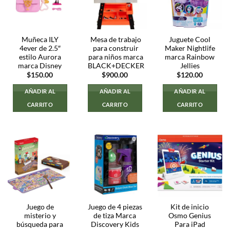
Muñeca ILY
Mesa de trabajo
Juguete Cool
4ever de 2.5″
para construir
Maker Nightlife
estilo Aurora
para niños marca
marca Rainbow
marca Disney
BLACK+DECKER
Jellies
$
150.00
$
900.00
$
120.00
AÑADIR AL
AÑADIR AL
AÑADIR AL
CARRITO
CARRITO
CARRITO
Juego de
Juego de 4 piezas
Kit de inicio
misterio y
de tiza Marca
Osmo Genius
búsqueda para
Discovery Kids
Para iPad