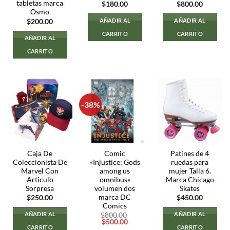
tabletas marca
$
180.00
$
800.00
Osmo
AÑADIR AL
AÑADIR AL
$
200.00
CARRITO
CARRITO
AÑADIR AL
CARRITO
-38%
Caja De
Comic
Patines de 4
Coleccionista De
«Injustice: Gods
ruedas para
Marvel Con
among us
mujer Talla 6.
Articulo
omnibus»
Marca Chicago
Sorpresa
volumen dos
Skates
marca DC
$
250.00
$
450.00
Comics
AÑADIR AL
AÑADIR AL
$
800.00
El
El
$
500.00
CARRITO
CARRITO
precio
precio