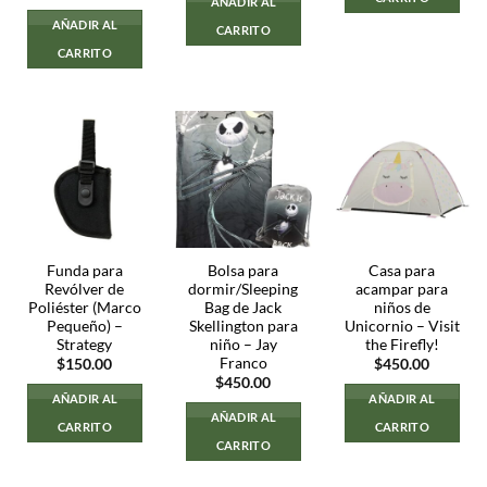
AÑADIR AL
era:
es:
$800.00.
$500.00.
AÑADIR AL
CARRITO
CARRITO
Funda para
Bolsa para
Casa para
Revólver de
dormir/Sleeping
acampar para
Poliéster (Marco
Bag de Jack
niños de
Pequeño) –
Skellington para
Unicornio – Visit
Strategy
niño – Jay
the Firefly!
Franco
$
150.00
$
450.00
$
450.00
AÑADIR AL
AÑADIR AL
AÑADIR AL
CARRITO
CARRITO
CARRITO