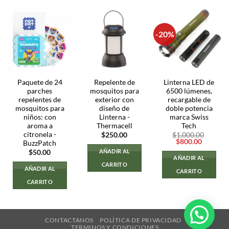
-20%
Paquete de 24
Repelente de
Linterna LED de
parches
mosquitos para
6500 lúmenes,
repelentes de
exterior con
recargable de
mosquitos para
diseño de
doble potencia
niños: con
Linterna -
marca Swiss
aroma a
Thermacell
Tech
citronela -
$
250.00
$
1,000.00
El
El
$
800.00
BuzzPatch
precio
precio
AÑADIR AL
$
50.00
original
actual
AÑADIR AL
era:
es:
CARRITO
$1,000.00.
$800.00
AÑADIR AL
CARRITO
CARRITO
CONTACTANOS
POLÍTICA DE PRIVACIDAD
TERMINOS Y CONDICIONES.