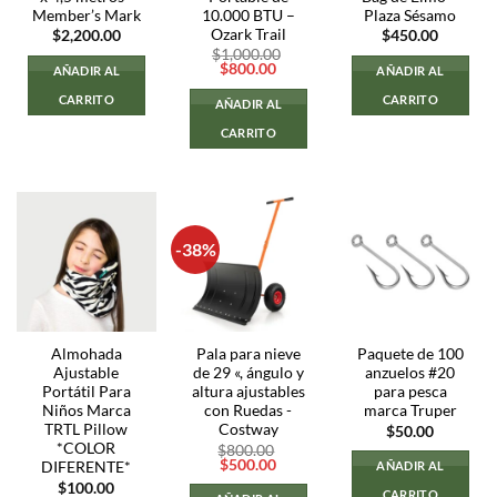
Member’s Mark
10.000 BTU –
Plaza Sésamo
Ozark Trail
$
2,200.00
$
450.00
$
1,000.00
El
El
$
800.00
AÑADIR AL
AÑADIR AL
precio
precio
original
actual
CARRITO
CARRITO
AÑADIR AL
era:
es:
$1,000.00.
$800.00.
CARRITO
-38%
Almohada
Pala para nieve
Paquete de 100
Ajustable
de 29 «, ángulo y
anzuelos #20
Portátil Para
altura ajustables
para pesca
Niños Marca
con Ruedas -
marca Truper
TRTL Pillow
Costway
$
50.00
*COLOR
$
800.00
El
El
$
500.00
DIFERENTE*
AÑADIR AL
precio
precio
$
100.00
original
actual
CARRITO