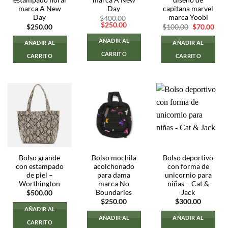
estampado floral
marca A New
diseño de
marca A New
Day
capitana marvel
Day
marca Yoobi
$
400.00
El
El
$
250.00
El
El
$
250.00
$
100.00
$
70.00
precio
precio
precio
prec
original
actual
original
actu
AÑADIR AL
AÑADIR AL
AÑADIR AL
era:
es:
era:
es:
$400.00.
$250.00.
$100.00.
$70.
CARRITO
CARRITO
CARRITO
Bolso grande
Bolso mochila
Bolso deportivo
con estampado
acolchonado
con forma de
de piel –
para dama
unicornio para
Worthington
marca No
niñas – Cat &
Boundaries
Jack
$
500.00
$
250.00
$
300.00
AÑADIR AL
AÑADIR AL
AÑADIR AL
CARRITO