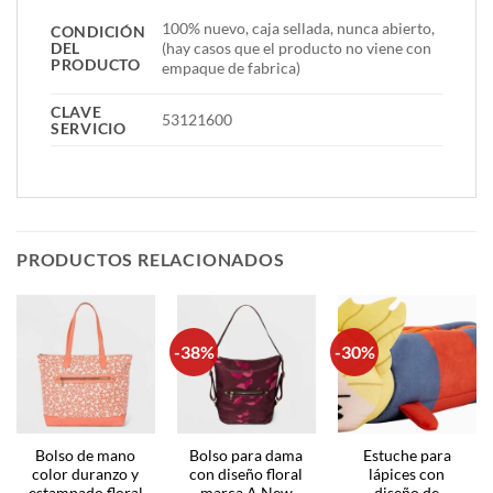
100% nuevo, caja sellada, nunca abierto,
CONDICIÓN
DEL
(hay casos que el producto no viene con
PRODUCTO
empaque de fabrica)
CLAVE
53121600
SERVICIO
PRODUCTOS RELACIONADOS
-38%
-30%
Bolso de mano
Bolso para dama
Estuche para
color duranzo y
con diseño floral
lápices con