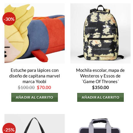
-30%
Estuche para lápices con
Mochila escolar, mapa de
diseño de capitana marvel
Westeros y Essos de
marca Yoobi
´Game Of Thrones´
El
El
$
100.00
$
70.00
$
350.00
precio
precio
original
actual
AÑADIR AL CARRITO
AÑADIR AL CARRITO
era:
es:
$100.00.
$70.00.
-25%