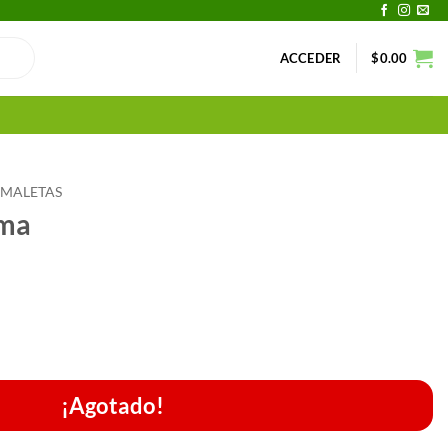
ACCEDER
$
0.00
 MALETAS
ama
¡Agotado!