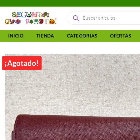
Saltar
al
Búsqueda
de
contenido
productos
INICIO
TIENDA
CATEGORIAS
OFERTAS
¡Agotado!