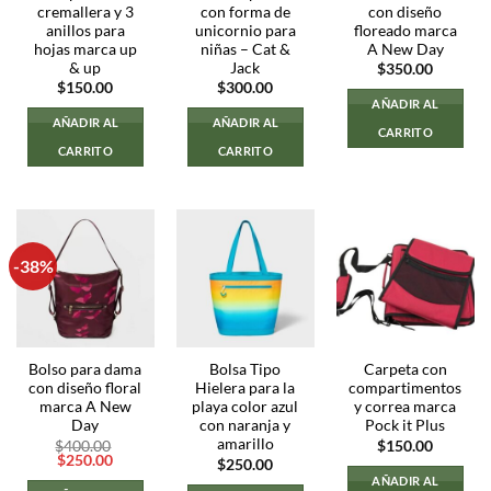
cremallera y 3
con forma de
con diseño
anillos para
unicornio para
floreado marca
hojas marca up
niñas – Cat &
A New Day
& up
Jack
$
350.00
$
150.00
$
300.00
AÑADIR AL
AÑADIR AL
AÑADIR AL
CARRITO
CARRITO
CARRITO
-38%
Bolso para dama
Bolsa Tipo
Carpeta con
con diseño floral
Hielera para la
compartimentos
marca A New
playa color azul
y correa marca
Day
con naranja y
Pock it Plus
amarillo
$
400.00
$
150.00
El
El
$
250.00
$
250.00
precio
precio
AÑADIR AL
original
actual