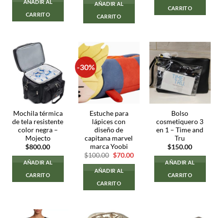
AÑADIR AL
AÑADIR AL
era:
es:
CARRITO
$400.00.
$250.00.
CARRITO
CARRITO
-30%
Mochila térmica
Estuche para
Bolso
de tela resistente
lápices con
cosmetiquero 3
color negra –
diseño de
en 1 – Time and
Mojecto
capitana marvel
Tru
marca Yoobi
$
800.00
$
150.00
El
El
$
100.00
$
70.00
precio
precio
AÑADIR AL
AÑADIR AL
original
actual
AÑADIR AL
era:
es:
CARRITO
CARRITO
$100.00.
$70.00.
CARRITO