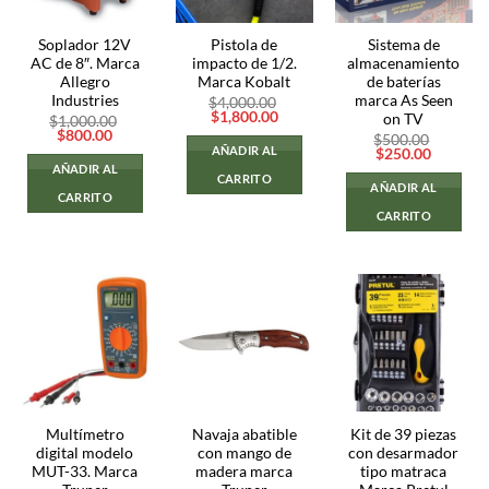
Soplador 12V
Pistola de
Sistema de
AC de 8″. Marca
impacto de 1/2.
almacenamiento
Allegro
Marca Kobalt
de baterías
Industries
marca As Seen
$
4,000.00
El
El
$
1,800.00
on TV
$
1,000.00
precio
precio
El
El
$
800.00
$
500.00
original
actual
precio
precio
AÑADIR AL
El
El
$
250.00
era:
es:
original
actual
precio
precio
AÑADIR AL
$4,000.00.
$1,800.00.
era:
es:
CARRITO
original
actual
AÑADIR AL
$1,000.00.
$800.00.
era:
es:
CARRITO
$500.00.
$250.00
CARRITO
Multímetro
Navaja abatible
Kit de 39 piezas
digital modelo
con mango de
con desarmador
MUT-33. Marca
madera marca
tipo matraca