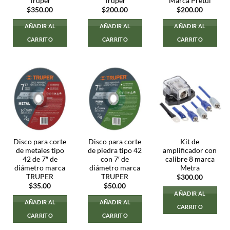
Truper
Truper
Marca Pretul
$
350.00
$
200.00
$
200.00
AÑADIR AL
AÑADIR AL
AÑADIR AL
CARRITO
CARRITO
CARRITO
Disco para corte
Disco para corte
Kit de
de metales tipo
de piedra tipo 42
amplificador con
42 de 7″ de
con 7′ de
calibre 8 marca
diámetro marca
diámetro marca
Metra
TRUPER
TRUPER
$
300.00
$
35.00
$
50.00
AÑADIR AL
AÑADIR AL
AÑADIR AL
CARRITO
CARRITO
CARRITO