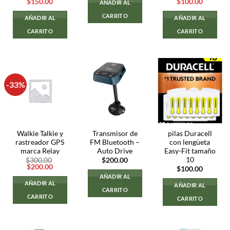
El
El
El
El
$
150.00
$
100.00
AÑADIR AL
precio
precio
precio
precio
original
actual
original
actual
CARRITO
AÑADIR AL
AÑADIR AL
era:
es:
era:
es:
$200.00.
$150.00.
$200.00.
$100.00
CARRITO
CARRITO
-33%
Walkie Talkie y
Transmisor de
pilas Duracell
rastreador GPS
FM Bluetooth –
con lengüeta
marca Relay
Auto Drive
Easy-Fit tamaño
10
$
300.00
$
200.00
El
El
$
200.00
$
100.00
precio
precio
AÑADIR AL
original
actual
AÑADIR AL
AÑADIR AL
era:
es:
CARRITO
$300.00.
$200.00.
CARRITO
CARRITO