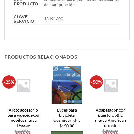
PRODUCTO
de manipulación.
CLAVE
43191600
SERVICIO
PRODUCTOS RELACIONADOS
-25%
-50%
Arco: accesorio
Luces para
Adapatador con
para videojuegos
bicicleta
puerto USB C
mobiles marca
Cosmicbrigthz
marca American
Dyssey
Tourister
$
150.00
$
200.00
$
200.00