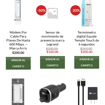
-50%
-20%
Módem Por
Sensor de
Termómetro
Cable Para
movimiento de
digital Equate
Planes De Hasta
presencia marca
Temple Touch de
600 Mbps. –
Legrand
6 segundos
Marca Arris
$
200.00
$
250.00
El
El
El
El
$
100.00
$
200.00
$
200.00
precio
precio
precio
precio
original
actual
original
actual
AÑADIR AL
AÑADIR AL
AÑADIR AL
era:
es:
era:
es:
$200.00.
$100.00.
$250.00.
$200.00
CARRITO
CARRITO
CARRITO