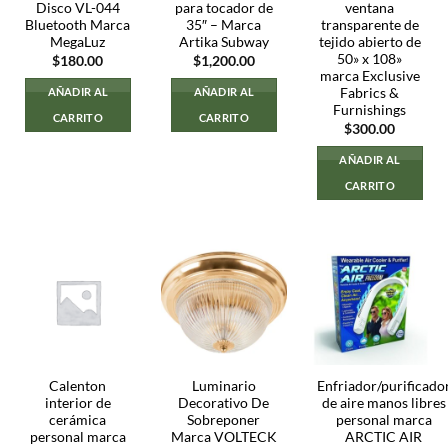
Disco VL-044
para tocador de
ventana
Bluetooth Marca
35″ – Marca
transparente de
MegaLuz
Artika Subway
tejido abierto de
50» x 108»
$
180.00
$
1,200.00
marca Exclusive
Fabrics &
AÑADIR AL
AÑADIR AL
Furnishings
CARRITO
CARRITO
$
300.00
AÑADIR AL
CARRITO
Calenton
Luminario
Enfriador/purificado
interior de
Decorativo De
de aire manos libres
cerámica
Sobreponer
personal marca
personal marca
Marca VOLTECK
ARCTIC AIR