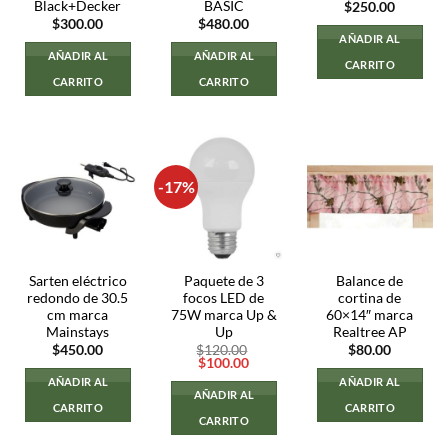
Black+Decker
BASIC
$
250.00
$
300.00
$
480.00
AÑADIR AL
AÑADIR AL
AÑADIR AL
CARRITO
CARRITO
CARRITO
-17%
Sarten eléctrico
Paquete de 3
Balance de
redondo de 30.5
focos LED de
cortina de
cm marca
75W marca Up &
60×14″ marca
Mainstays
Up
Realtree AP
$
450.00
$
120.00
$
80.00
El
El
$
100.00
precio
precio
AÑADIR AL
AÑADIR AL
original
actual
AÑADIR AL
era:
es:
CARRITO
CARRITO
$120.00.
$100.00.
CARRITO