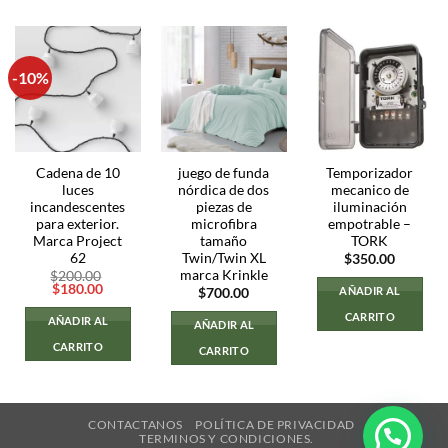
-10%
Cadena de 10
juego de funda
Temporizador
luces
nórdica de dos
mecanico de
incandescentes
piezas de
iluminación
para exterior.
microfibra
empotrable –
Marca Project
tamaño
TORK
62
Twin/Twin XL
$
350.00
marca Krinkle
$
200.00
El
El
$
180.00
AÑADIR AL
$
700.00
precio
precio
original
actual
CARRITO
AÑADIR AL
AÑADIR AL
era:
es:
$200.00.
$180.00.
CARRITO
CARRITO
CONTACTANOS
POLÍTICA DE PRIVACIDAD
TERMINOS Y CONDICIONES.