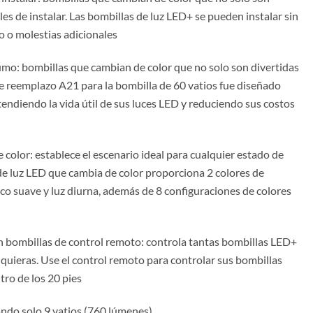
les de instalar. Las bombillas de luz LED+ se pueden instalar sin
o o molestias adicionales
mo: bombillas que cambian de color que no solo son divertidas
te reemplazo A21 para la bombilla de 60 vatios fue diseñado
tendiendo la vida útil de sus luces LED y reduciendo sus costos
color: establece el escenario ideal para cualquier estado de
de luz LED que cambia de color proporciona 2 colores de
o suave y luz diurna, además de 8 configuraciones de colores
on bombillas de control remoto: controla tantas bombillas LED+
quieras. Use el control remoto para controlar sus bombillas
ro de los 20 pies
ndo solo 9 vatios (760 lúmenes)