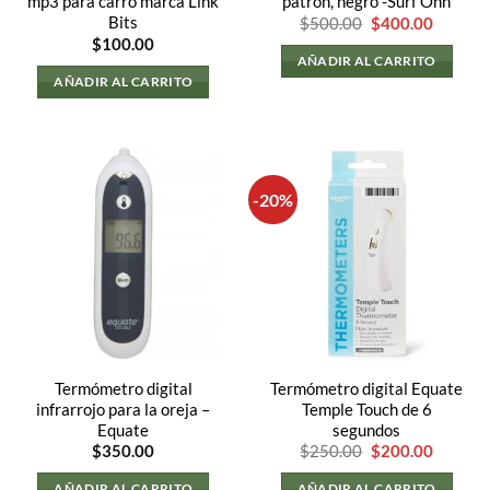
mp3 para carro marca Link
patrón, negro -Surf Onn
El
El
Bits
$
500.00
$
400.00
precio
precio
$
100.00
original
actual
AÑADIR AL CARRITO
era:
es:
AÑADIR AL CARRITO
$500.00.
$400.00
0.
-20%
Termómetro digital
Termómetro digital Equate
infrarrojo para la oreja –
Temple Touch de 6
Equate
segundos
El
El
$
350.00
$
250.00
$
200.00
precio
precio
original
actual
AÑADIR AL CARRITO
AÑADIR AL CARRITO