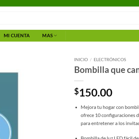
MI CUENTA
MAS
INICIO
/
ELECTRÓNICOS
Bombilla que ca
150.00
$
Mejora tu hogar con bombil
ofrece 10 configuraciones d
para entretener a los invit
Bombilla de luz LED fácil d