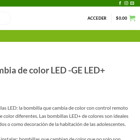
ACCEDER
$
0.00
mbia de color LED -GE LED+
las LED: la bombilla que cambia de color con control remoto
e color diferentes. Las bombillas LED+ de colores son ideales
ados o como decoración de la habitación de las adolescentes.
e instalar: bombillas que cambian de color que no solo son