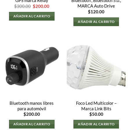
GPS marca Relay
Bluetooth , Bluetooth 5.0.,
El
El
MARCA Auto Drive
$
300.00
$
200.00
precio
precio
$
120.00
original
actual
AÑADIR AL CARRITO
era:
es:
AÑADIR AL CARRITO
.
$300.00.
$200.00.
Bluetooth manos libres
Foco Led Multicolor –
para automóvil
Marca Link Bits
$
200.00
$
50.00
AÑADIR AL CARRITO
AÑADIR AL CARRITO