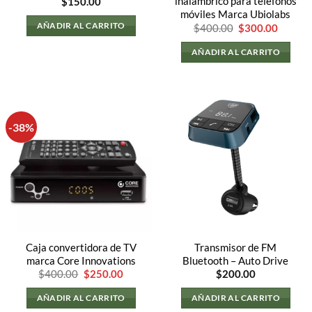
inalámbrico para teléfonos
$
150.00
móviles Marca Ubiolabs
AÑADIR AL CARRITO
El
El
$
400.00
$
300.00
precio
precio
original
actual
AÑADIR AL CARRITO
era:
es:
$400.00.
$300.0
-38%
Caja convertidora de TV
Transmisor de FM
marca Core Innovations
Bluetooth – Auto Drive
El
El
$
400.00
$
250.00
$
200.00
precio
precio
original
actual
AÑADIR AL CARRITO
AÑADIR AL CARRITO
era:
es: