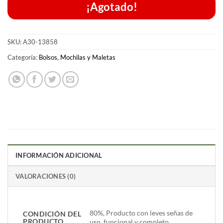
era:
es:
¡Agotado!
$200.00.
$150.00.
SKU:
A30-13858
Categoría:
Bolsos, Mochilas y Maletas
INFORMACIÓN ADICIONAL
VALORACIONES (0)
80%, Producto con leves señas de
CONDICIÓN DEL
PRODUCTO
uso, funcional y completo.