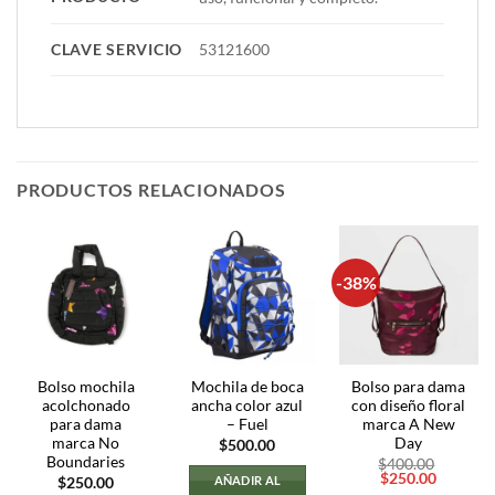
CLAVE SERVICIO
53121600
PRODUCTOS RELACIONADOS
-38%
Bolso mochila
Mochila de boca
Bolso para dama
acolchonado
ancha color azul
con diseño floral
para dama
– Fuel
marca A New
marca No
Day
$
500.00
Boundaries
$
400.00
El
El
$
250.00
AÑADIR AL
$
250.00
precio
precio