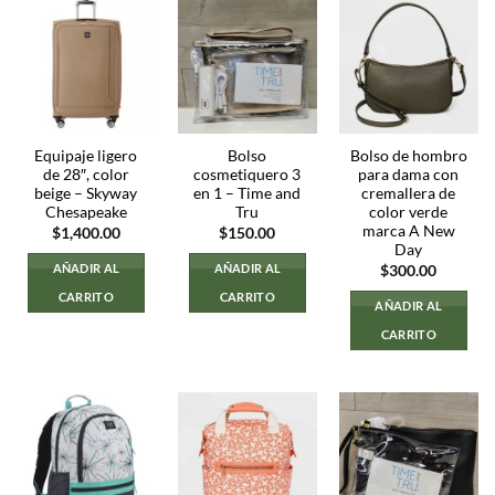
Equipaje ligero
Bolso
Bolso de hombro
de 28″, color
cosmetiquero 3
para dama con
beige – Skyway
en 1 – Time and
cremallera de
Chesapeake
Tru
color verde
marca A New
$
1,400.00
$
150.00
Day
AÑADIR AL
AÑADIR AL
$
300.00
CARRITO
CARRITO
AÑADIR AL
CARRITO