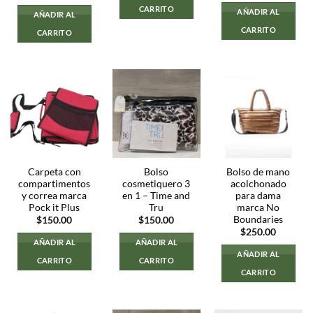
original
actual
CARRITO
AÑADIR AL
AÑADIR AL
era:
es:
$400.00.
$250.00
CARRITO
CARRITO
Carpeta con
Bolso
Bolso de mano
compartimentos
cosmetiquero 3
acolchonado
y correa marca
en 1 – Time and
para dama
Pock it Plus
Tru
marca No
Boundaries
$
150.00
$
150.00
$
250.00
AÑADIR AL
AÑADIR AL
AÑADIR AL
CARRITO
CARRITO
CARRITO