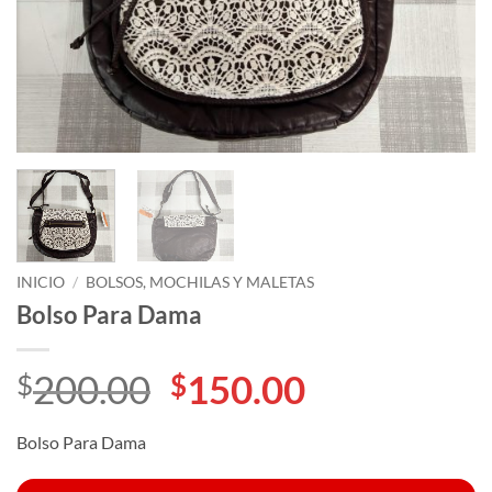
INICIO
/
BOLSOS, MOCHILAS Y MALETAS
Bolso Para Dama
El
El
200.00
150.00
$
$
precio
precio
Bolso Para Dama
original
actual