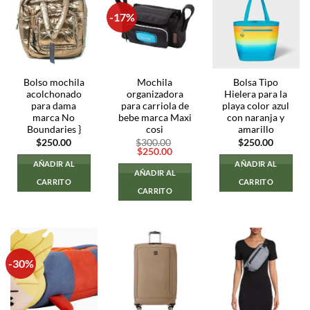
-17%
Bolso mochila
Mochila
Bolsa Tipo
acolchonado
organizadora
Hielera para la
para dama
para carriola de
playa color azul
marca No
bebe marca Maxi
con naranja y
Boundaries }
cosi
amarillo
$
250.00
$
300.00
$
250.00
El
El
$
250.00
precio
precio
AÑADIR AL
AÑADIR AL
original
actual
AÑADIR AL
era:
es:
CARRITO
CARRITO
$300.00.
$250.00.
CARRITO
-30%