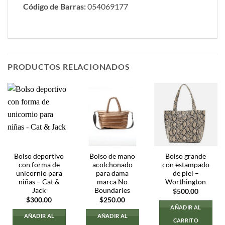
Código de Barras:
054069177
PRODUCTOS RELACIONADOS
Bolso deportivo
Bolso de mano
Bolso grande
con forma de
acolchonado
con estampado
unicornio para
para dama
de piel –
niñas – Cat &
marca No
Worthington
Jack
Boundaries
$
500.00
$
300.00
$
250.00
AÑADIR AL
AÑADIR AL
AÑADIR AL
CARRITO