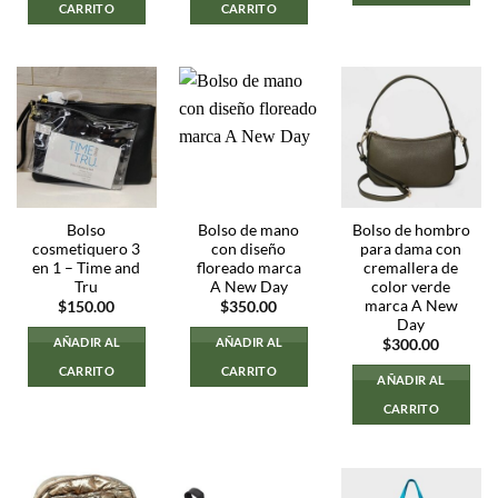
CARRITO
CARRITO
Bolso
Bolso de mano
Bolso de hombro
cosmetiquero 3
con diseño
para dama con
en 1 – Time and
floreado marca
cremallera de
Tru
A New Day
color verde
marca A New
$
150.00
$
350.00
Day
AÑADIR AL
AÑADIR AL
$
300.00
CARRITO
CARRITO
AÑADIR AL
CARRITO