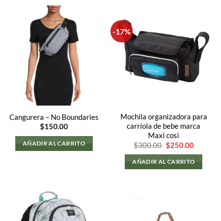
-17%
Mochila organizadora para
Cangurera – No Boundaries
carriola de bebe marca
$
150.00
Maxi cosi
AÑADIR AL CARRITO
El
El
$
300.00
$
250.00
precio
precio
original
actual
AÑADIR AL CARRITO
era:
es:
$300.00.
$250.00