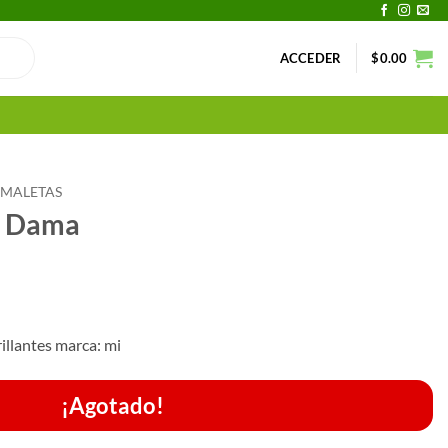
ACCEDER
$
0.00
 MALETAS
a Dama
illantes marca: mi
¡Agotado!