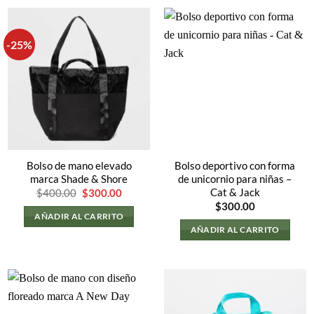
-25%
Bolso de mano elevado
Bolso deportivo con forma
marca Shade & Shore
de unicornio para niñas –
El
El
Cat & Jack
$
400.00
$
300.00
precio
precio
$
300.00
original
actual
AÑADIR AL CARRITO
era:
es:
AÑADIR AL CARRITO
$400.00.
$300.00.