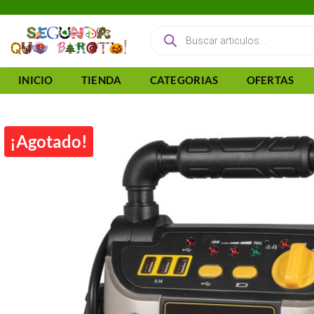
Saltar
al
Búsqueda
de
contenido
productos
INICIO
TIENDA
CATEGORIAS
OFERTAS
¡Agotado!