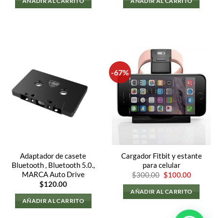
AÑADIR AL CARRITO
AÑADIR AL CARRITO
-67%
Adaptador de casete
Cargador Fitbit y estante
Bluetooth , Bluetooth 5.0.,
para celular
El
El
MARCA Auto Drive
$
300.00
$
100.00
precio
precio
$
120.00
original
actual
AÑADIR AL CARRITO
era:
es:
AÑADIR AL CARRITO
$300.00.
$100.00