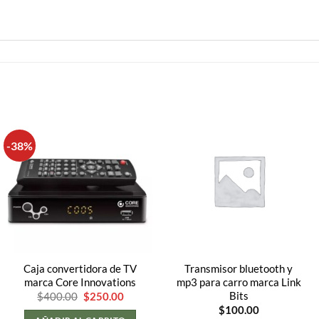
-38%
Caja convertidora de TV
Transmisor bluetooth y
marca Core Innovations
mp3 para carro marca Link
El
El
Bits
$
400.00
$
250.00
precio
precio
$
100.00
original
actual