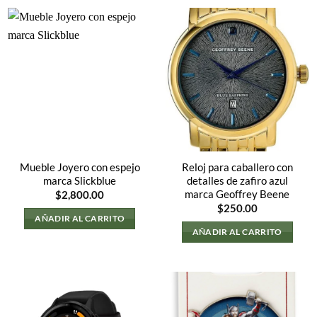
Mueble Joyero con espejo
Reloj para caballero con
marca Slickblue
detalles de zafiro azul
marca Geoffrey Beene
$
2,800.00
$
250.00
AÑADIR AL CARRITO
AÑADIR AL CARRITO