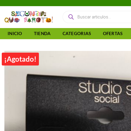
Saltar
al
Búsqueda
de
contenido
productos
INICIO
TIENDA
CATEGORIAS
OFERTAS
¡Agotado!