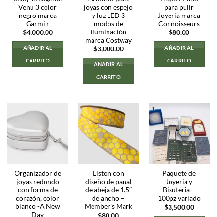
Venu 3 color
joyas con espejo
para pulir
negro marca
y luz LED 3
Joyeria marca
Garmin
modos de
Connoisseurs
iluminación
$
4,000.00
$
80.00
marca Costway
AÑADIR AL
AÑADIR AL
$
3,000.00
CARRITO
CARRITO
AÑADIR AL
CARRITO
Organizador de
Liston con
Paquete de
joyas redondo
diseño de panal
Joyeria y
con forma de
de abeja de 1.5″
Bisuteria –
corazón, color
de ancho –
100pz variado
blanco -A New
Member’s Mark
$
3,500.00
Day
$
80.00