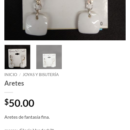
INICIO
/
JOYAS Y BISUTERÍA
Aretes
50.00
$
Aretes de fantasía fina.