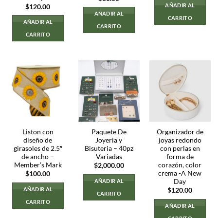
AÑADIR AL
$
120.00
AÑADIR AL
CARRITO
AÑADIR AL
CARRITO
CARRITO
Liston con
Paquete De
Organizador de
diseño de
Joyeria y
joyas redondo
girasoles de 2.5″
Bisuteria – 40pz
con perlas en
de ancho –
Variadas
forma de
Member’s Mark
corazón, color
$
2,000.00
crema -A New
$
100.00
Day
AÑADIR AL
AÑADIR AL
$
120.00
CARRITO
CARRITO
AÑADIR AL