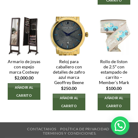
CARRITO
Armario de joyas
Reloj para
Rollo de liston
con espejo
caballero con
de 2.5″ con
marca Costway
detalles de zafiro
estampado de
azul marca
carrito –
$
2,000.00
Geoffrey Beene
Member’s Mark
AÑADIR AL
$
250.00
$
100.00
CARRITO
AÑADIR AL
AÑADIR AL
CARRITO
CARRITO
CONTACTANOS
POLÍTICA DE PRIVACIDAD
TERMINOS Y CONDICIONES.