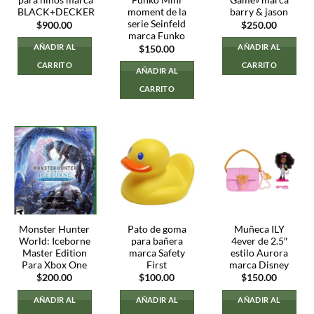
para niños marca
Funko Mini
Game» marca
BLACK+DECKER
moment de la
barry & jason
serie Seinfeld
$
900.00
$
250.00
marca Funko
AÑADIR AL
AÑADIR AL
$
150.00
CARRITO
CARRITO
AÑADIR AL
CARRITO
Monster Hunter
Pato de goma
Muñeca ILY
World: Iceborne
para bañera
4ever de 2.5″
Master Edition
marca Safety
estilo Aurora
Para Xbox One
First
marca Disney
$
200.00
$
100.00
$
150.00
AÑADIR AL
AÑADIR AL
AÑADIR AL