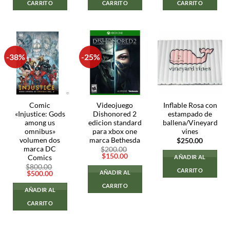
CARRITO
CARRITO
CARRITO
-38%
-25%
Comic
Videojuego
Inflable Rosa con
«Injustice: Gods
Dishonored 2
estampado de
among us
edicion standard
ballena/Vineyard
omnibus»
para xbox one
vines
volumen dos
marca Bethesda
$
250.00
marca DC
$
200.00
El
El
$
150.00
Comics
AÑADIR AL
precio
precio
$
800.00
original
actual
CARRITO
AÑADIR AL
El
El
$
500.00
era:
es:
precio
precio
$200.00.
$150.00.
CARRITO
original
actual
AÑADIR AL
era:
es:
$800.00.
$500.00.
CARRITO