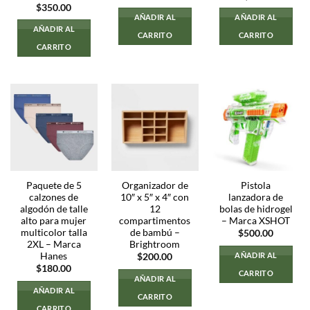
$
350.00
AÑADIR AL
AÑADIR AL
AÑADIR AL
CARRITO
CARRITO
CARRITO
Paquete de 5
Organizador de
Pistola
calzones de
10″ x 5″ x 4″ con
lanzadora de
algodón de talle
12
bolas de hidrogel
alto para mujer
compartimentos
– Marca XSHOT
multicolor talla
de bambú –
$
500.00
2XL – Marca
Brightroom
Hanes
AÑADIR AL
$
200.00
$
180.00
CARRITO
AÑADIR AL
AÑADIR AL
CARRITO
CARRITO