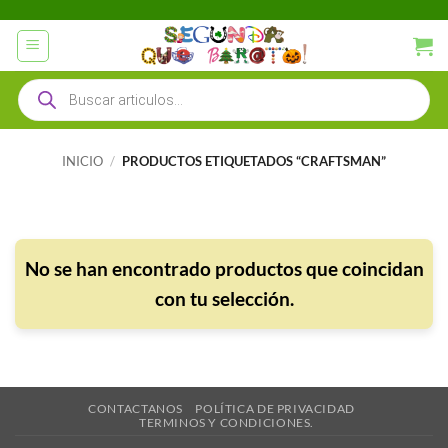
Saltar
al
contenido
Búsqueda
de
productos
INICIO
/
PRODUCTOS ETIQUETADOS “CRAFTSMAN”
No se han encontrado productos que coincidan
con tu selección.
CONTACTANOS
POLÍTICA DE PRIVACIDAD
TERMINOS Y CONDICIONES.