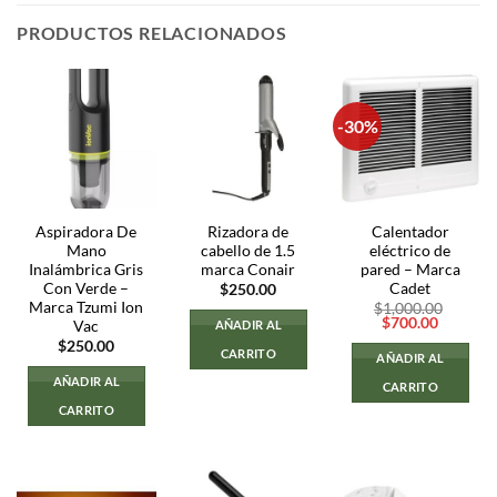
PRODUCTOS RELACIONADOS
-30%
Aspiradora De
Rizadora de
Calentador
Mano
cabello de 1.5
eléctrico de
Inalámbrica Gris
marca Conair
pared – Marca
Con Verde –
Cadet
$
250.00
Marca Tzumi Ion
$
1,000.00
El
El
$
700.00
Vac
AÑADIR AL
precio
precio
$
250.00
original
actual
CARRITO
AÑADIR AL
era:
es:
$1,000.00.
$700.00
AÑADIR AL
CARRITO
CARRITO