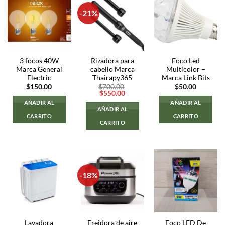
-21%
3 focos 40W
Rizadora para
Foco Led
Marca General
cabello Marca
Multicolor –
Electric
Thairapy365
Marca Link Bits
$
150.00
$
700.00
$
50.00
El
El
$
550.00
precio
precio
AÑADIR AL
AÑADIR AL
original
actual
AÑADIR AL
era:
es:
CARRITO
CARRITO
$700.00.
$550.00.
CARRITO
-18%
Lavadora
Freidora de aire
Foco LED De