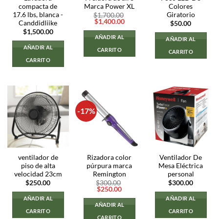
compacta de
Marca Power XL
Colores
17.6 lbs, blanca -
Giratorio
$
1,700.00
El
El
$
1,400.00
Canddidliike
$
50.00
precio
precio
$
1,500.00
original
actual
AÑADIR AL
AÑADIR AL
era:
es:
$1,700.00.
$1,400.00.
AÑADIR AL
CARRITO
CARRITO
CARRITO
-17%
ventilador de
Rizadora color
Ventilador De
piso de alta
púrpura marca
Mesa Eléctrica
velocidad 23cm
Remington
personal
$
250.00
$
300.00
$
300.00
El
El
$
250.00
precio
precio
AÑADIR AL
AÑADIR AL
original
actual
AÑADIR AL
era:
es:
CARRITO
CARRITO
$300.00.
$250.00.
CARRITO